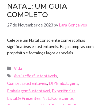
NATAL: UM GUIA
COMPLETO
27 de November de 2023
by
Lara Gonçalves
Celebre um Natal consciente com escolhas
significativas e sustentáveis. Faça compras com
propósito e fortaleça laços especiais.
Categories
Vida
Tags
AvaliaçõesSustentáveis
,
ComprasSustentáveis
,
DIYEmbalagens
,
EmbalagemSustentável
,
Experiências
,
ListaDePresentes
,
NatalConsciente
,