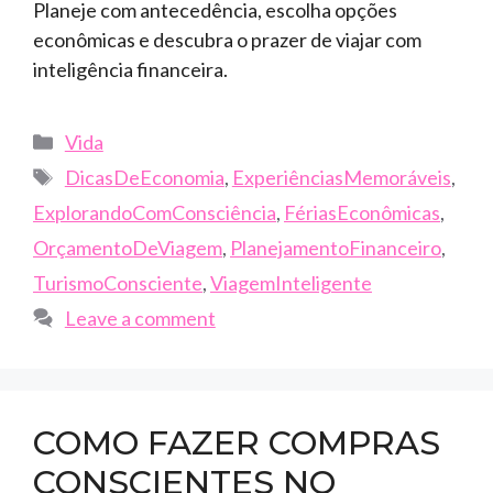
Planeje com antecedência, escolha opções
econômicas e descubra o prazer de viajar com
inteligência financeira.
Categories
Vida
Tags
DicasDeEconomia
,
ExperiênciasMemoráveis
,
ExplorandoComConsciência
,
FériasEconômicas
,
OrçamentoDeViagem
,
PlanejamentoFinanceiro
,
TurismoConsciente
,
ViagemInteligente
Leave a comment
COMO FAZER COMPRAS
CONSCIENTES NO