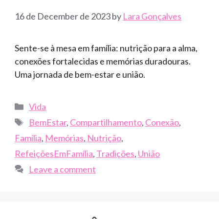
16 de December de 2023
by
Lara Gonçalves
Sente-se à mesa em família: nutrição para a alma,
conexões fortalecidas e memórias duradouras.
Uma jornada de bem-estar e união.
Categories
Vida
Tags
BemEstar
,
Compartilhamento
,
Conexão
,
Família
,
Memórias
,
Nutrição
,
RefeiçõesEmFamília
,
Tradições
,
União
Leave a comment