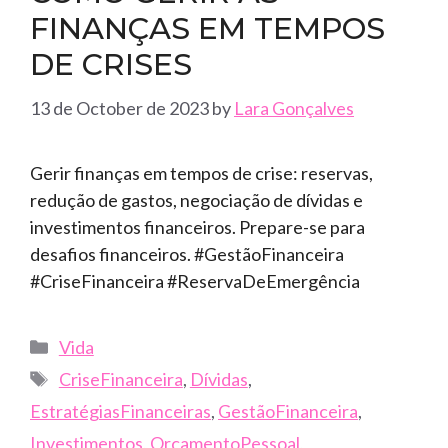
FINANÇAS EM TEMPOS
DE CRISES
13 de October de 2023
by
Lara Gonçalves
Gerir finanças em tempos de crise: reservas,
redução de gastos, negociação de dívidas e
investimentos financeiros. Prepare-se para
desafios financeiros. #GestãoFinanceira
#CriseFinanceira #ReservaDeEmergência
Categories
Vida
Tags
CriseFinanceira
,
Dívidas
,
EstratégiasFinanceiras
,
GestãoFinanceira
,
Investimentos
,
OrçamentoPessoal
,