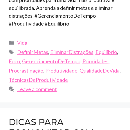
equilibrada. Aprenda a definir metas e eliminar
distrações. #GerenciamentoDeTempo
#Produtividade #Equilíbrio
Categories
Vida
Tags
DefinirMetas
,
EliminarDistrações
,
Equilíbrio
,
Foco
,
GerenciamentoDeTempo
,
Prioridades
,
Procrastinação
,
Produtividade
,
QualidadeDeVida
,
TécnicasDeProdutividade
Leave a comment
DICAS PARA