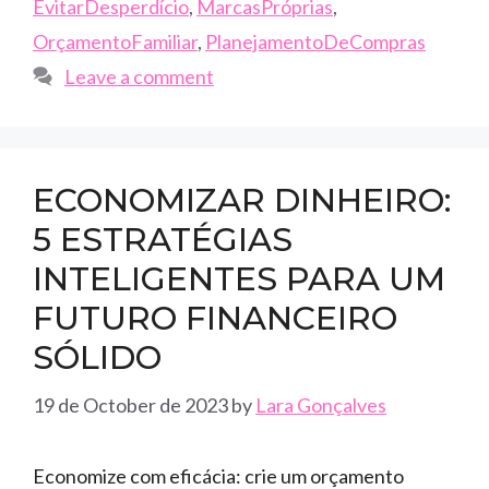
EvitarDesperdício
,
MarcasPróprias
,
OrçamentoFamiliar
,
PlanejamentoDeCompras
Leave a comment
ECONOMIZAR DINHEIRO:
5 ESTRATÉGIAS
INTELIGENTES PARA UM
FUTURO FINANCEIRO
SÓLIDO
19 de October de 2023
by
Lara Gonçalves
Economize com eficácia: crie um orçamento