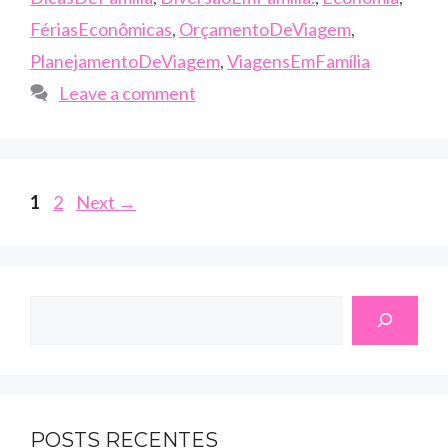
FériasEconômicas
,
OrçamentoDeViagem
,
PlanejamentoDeViagem
,
ViagensEmFamília
Leave a comment
Page
Page
1
2
Next
→
Search
POSTS RECENTES