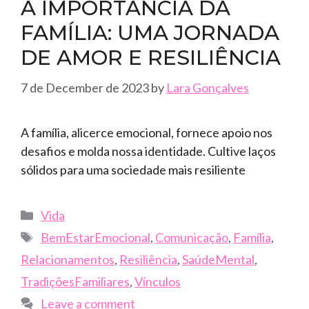
A IMPORTÂNCIA DA
FAMÍLIA: UMA JORNADA
DE AMOR E RESILIÊNCIA
7 de December de 2023
by
Lara Gonçalves
A família, alicerce emocional, fornece apoio nos
desafios e molda nossa identidade. Cultive laços
sólidos para uma sociedade mais resiliente
Categories
Vida
Tags
BemEstarEmocional
,
Comunicação
,
Família
,
Relacionamentos
,
Resiliência
,
SaúdeMental
,
TradiçõesFamiliares
,
Vínculos
Leave a comment