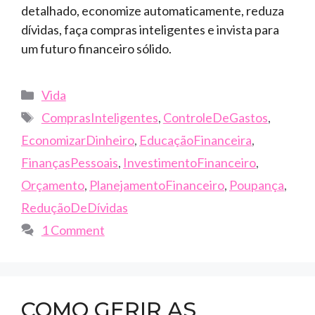
detalhado, economize automaticamente, reduza
dívidas, faça compras inteligentes e invista para
um futuro financeiro sólido.
Categories
Vida
Tags
ComprasInteligentes
,
ControleDeGastos
,
EconomizarDinheiro
,
EducaçãoFinanceira
,
FinançasPessoais
,
InvestimentoFinanceiro
,
Orçamento
,
PlanejamentoFinanceiro
,
Poupança
,
ReduçãoDeDívidas
1 Comment
COMO GERIR AS