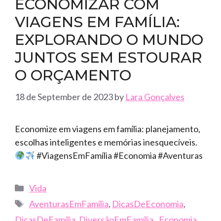
ECONOMIZAR COM
VIAGENS EM FAMÍLIA:
EXPLORANDO O MUNDO
JUNTOS SEM ESTOURAR
O ORÇAMENTO
18 de September de 2023
by
Lara Gonçalves
Economize em viagens em família: planejamento,
escolhas inteligentes e memórias inesquecíveis.
#ViagensEmFamília #Economia #Aventuras
Categories
Vida
Tags
AventurasEmFamília
,
DicasDeEconomia
,
DicasDeFamília
,
DiversãoEmFamília.
,
Economia
,