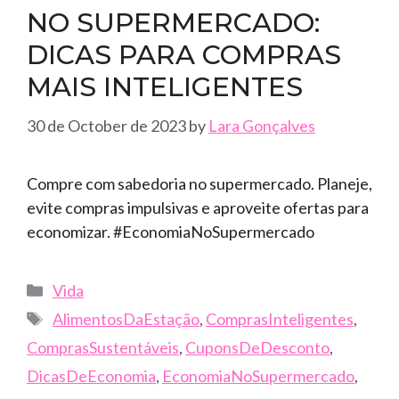
NO SUPERMERCADO:
DICAS PARA COMPRAS
MAIS INTELIGENTES
30 de October de 2023
by
Lara Gonçalves
Compre com sabedoria no supermercado. Planeje,
evite compras impulsivas e aproveite ofertas para
economizar. #EconomiaNoSupermercado
Categories
Vida
Tags
AlimentosDaEstação
,
ComprasInteligentes
,
ComprasSustentáveis
,
CuponsDeDesconto
,
DicasDeEconomia
,
EconomiaNoSupermercado
,