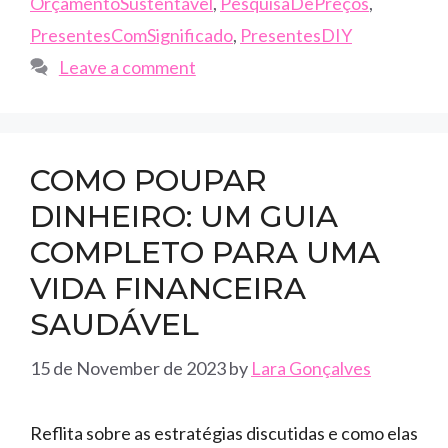
OrçamentoSustentável
,
PesquisaDePreços
,
PresentesComSignificado
,
PresentesDIY
Leave a comment
COMO POUPAR
DINHEIRO: UM GUIA
COMPLETO PARA UMA
VIDA FINANCEIRA
SAUDÁVEL
15 de November de 2023
by
Lara Gonçalves
Reflita sobre as estratégias discutidas e como elas