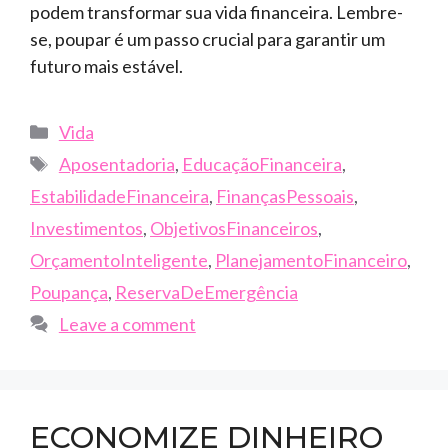
podem transformar sua vida financeira. Lembre-
se, poupar é um passo crucial para garantir um
futuro mais estável.
Categories
Vida
Tags
Aposentadoria
,
EducaçãoFinanceira
,
EstabilidadeFinanceira
,
FinançasPessoais
,
Investimentos
,
ObjetivosFinanceiros
,
OrçamentoInteligente
,
PlanejamentoFinanceiro
,
Poupança
,
ReservaDeEmergência
Leave a comment
ECONOMIZE DINHEIRO