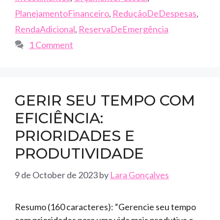
PlanejamentoFinanceiro
,
ReduçãoDeDespesas
,
RendaAdicional
,
ReservaDeEmergência
1 Comment
GERIR SEU TEMPO COM
EFICIÊNCIA:
PRIORIDADES E
PRODUTIVIDADE
9 de October de 2023
by
Lara Gonçalves
Resumo (160 caracteres): “Gerencie seu tempo
com prioridades para uma vida mais produtiva e