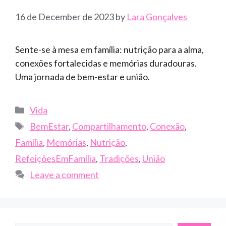
16 de December de 2023
by
Lara Gonçalves
Sente-se à mesa em família: nutrição para a alma,
conexões fortalecidas e memórias duradouras.
Uma jornada de bem-estar e união.
Categories
Vida
Tags
BemEstar
,
Compartilhamento
,
Conexão
,
Família
,
Memórias
,
Nutrição
,
RefeiçõesEmFamília
,
Tradições
,
União
Leave a comment