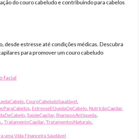
ção do couro cabeludo e contribuindo para cabelos
o, desde estresse até condições médicas. Descubra
 capilares para promover um couro cabeludo
o facial
uedaCabelo
,
CouroCabeludoSaudável
,
asParaCabelos
,
EstresseEQuedaDeCabelo
,
NutriçãoCapilar
,
daDeCabelo
,
SaúdeCapilar
,
ShampooAntiqueda
,
.
,
TratamentoCapilar
,
TratamentosNaturais
,
a uma Vida Financeira Saudável