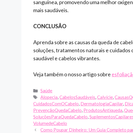
sanguínea, promovendo uma melhor oxigena
mais saudáveis.
CONCLUSÃO
Aprenda sobre as causas da queda de cabel
soluções, tratamentos naturais e cuidados
saudável e cabelos vibrantes.
Veja também o nosso artigo sobre
esfoliaçã
Categories
Saúde
Tags
Alopecia
,
CabelosSaudáveis
,
Calvície
,
CausasQ
CuidadosComOCabelo
,
DermatologiaCapilar
,
Dic
PrevençãoQuedaCabelo
,
ProdutosAntiqueda
,
Que
SoluçõesParaQuedaCabelo
,
SuplementosCapilares
VolumedeCabelo
Como Poupar Dinheiro: Um Guia Completo par