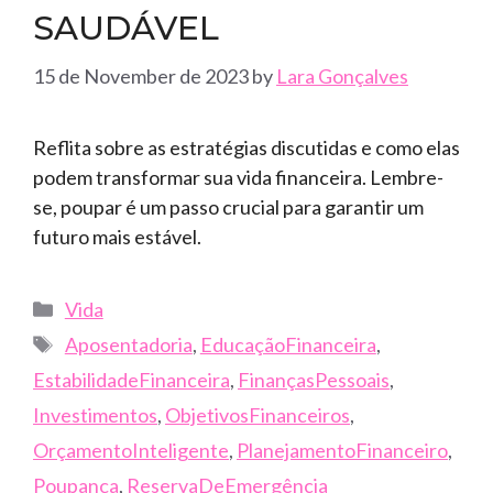
SAUDÁVEL
15 de November de 2023
by
Lara Gonçalves
Reflita sobre as estratégias discutidas e como elas
podem transformar sua vida financeira. Lembre-
se, poupar é um passo crucial para garantir um
futuro mais estável.
Categories
Vida
Tags
Aposentadoria
,
EducaçãoFinanceira
,
EstabilidadeFinanceira
,
FinançasPessoais
,
Investimentos
,
ObjetivosFinanceiros
,
OrçamentoInteligente
,
PlanejamentoFinanceiro
,
Poupança
,
ReservaDeEmergência