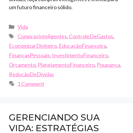
um futuro financeiro sólido.
Categories
Vida
Tags
ComprasInteligentes
,
ControleDeGastos
,
EconomizarDinheiro
,
EducaçãoFinanceira
,
FinançasPessoais
,
InvestimentoFinanceiro
,
Orçamento
,
PlanejamentoFinanceiro
,
Poupança
,
ReduçãoDeDívidas
1 Comment
GERENCIANDO SUA
VIDA: ESTRATÉGIAS