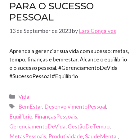
PARA O SUCESSO
PESSOAL
13 de September de 2023
by
Lara Gonçalves
Aprenda a gerenciar sua vida com sucesso: metas,
tempo, finanças e bem-estar. Alcance o equilíbrio
e o sucesso pessoal. #GerenciamentoDeVida
#SucessoPessoal #Equilíbrio
Categories
Vida
Tags
BemEstar
,
DesenvolvimentoPessoal
,
Equilíbrio
,
FinançasPessoais
,
GerenciamentoDeVida
,
GestãoDeTempo
,
MetasPessoais
,
Produtividade
,
SaudeMental
,