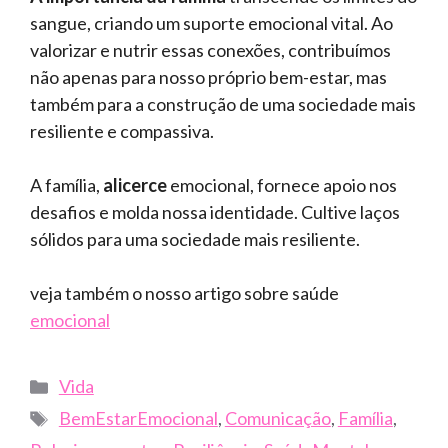
sangue, criando um suporte emocional vital. Ao
valorizar e nutrir essas conexões, contribuímos
não apenas para nosso próprio bem-estar, mas
também para a construção de uma sociedade mais
resiliente e compassiva.
A família,
alicerce
emocional, fornece apoio nos
desafios e molda nossa identidade. Cultive laços
sólidos para uma sociedade mais resiliente.
veja também o nosso artigo sobre saúde
emocional
Categories
Vida
Tags
BemEstarEmocional
,
Comunicação
,
Família
,