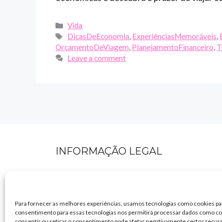
Categories
Vida
Tags
DicasDeEconomia
,
ExperiênciasMemoráveis
,
OrçamentoDeViagem
,
PlanejamentoFinanceiro
,
T
Leave a comment
INFORMAÇÃO LEGAL
Política de Privacidade
Termos de uso
Para fornecer as melhores experiências, usamos tecnologias como cookies pa
consentimento para essas tecnologias nos permitirá processar dados como co
consentir ou retirar o consentimento pode afetar negativamente certos recur