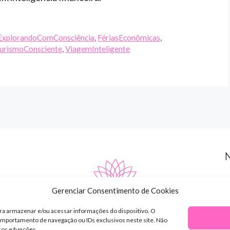
ExplorandoComConsciência
,
FériasEconômicas
,
urismoConsciente
,
ViagemInteligente
Gerenciar Consentimento de Cookies
ra armazenar e/ou acessar informações do dispositivo. O
mportamento de navegação ou IDs exclusivos neste site. Não
sos e funções.