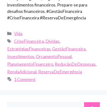
investimentos financeiros. Prepare-se para
desafios financeiros. #GestãoFinanceira
#CriseFinanceira #ReservaDeEmergência
Categories
Vida
Tags
CriseFinanceira
,
Dívidas
,
EstratégiasFinanceiras
,
GestãoFinanceira
,
Investimentos
,
OrçamentoPessoal
,
PlanejamentoFinanceiro
,
ReduçãoDeDespesas
,
RendaAdicional
,
ReservaDeEmergência
1 Comment
Search