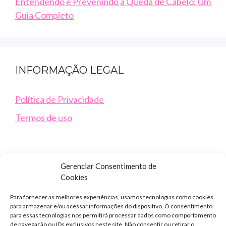
Entendendo e Prevenindo a Queda de Cabelo: Um
Guia Completo
INFORMAÇÃO LEGAL
Política de Privacidade
Termos de uso
Gerenciar Consentimento de
Cookies
Para fornecer as melhores experiências, usamos tecnologias como cookies
para armazenar e/ou acessar informações do dispositivo. O consentimento
para essas tecnologias nos permitirá processar dados como comportamento
NOSSAS REDES
de navegação ou IDs exclusivos neste site. Não consentir ou retirar o