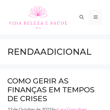
Skip
to
content
MEN
RENDAADICIONAL
COMO GERIR AS
FINANÇAS EM TEMPOS
DE CRISES
13 de October de 2023
by
Lara Gonçalves