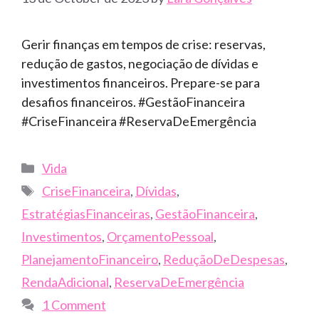
Gerir finanças em tempos de crise: reservas,
redução de gastos, negociação de dívidas e
investimentos financeiros. Prepare-se para
desafios financeiros. #GestãoFinanceira
#CriseFinanceira #ReservaDeEmergência
Categories
Vida
Tags
CriseFinanceira
,
Dívidas
,
EstratégiasFinanceiras
,
GestãoFinanceira
,
Investimentos
,
OrçamentoPessoal
,
PlanejamentoFinanceiro
,
ReduçãoDeDespesas
,
RendaAdicional
,
ReservaDeEmergência
1 Comment