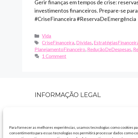
Gerir finanças em tempos de crise: reservas
investimentos financeiros. Prepare-se para
#CriseFinanceira #ReservaDeEmergência
Categories
Vida
Tags
CriseFinanceira
,
Dívidas
,
EstratégiasFinanceir
PlanejamentoFinanceiro
,
ReduçãoDeDespesas
,
Re
1 Comment
INFORMAÇÃO LEGAL
Política de Privacidade
Termos de uso
Para fornecer as melhores experiências, usamos tecnologias como cookies pa
consentimento para essas tecnologias nos permitirá processar dados como co