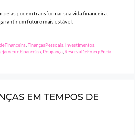
omo elas podem transformar sua vida financeira.
arantir um futuro mais estável.
adeFinanceira
,
FinançasPessoais
,
Investimentos
,
nejamentoFinanceiro
,
Poupança
,
ReservaDeEmergência
ANÇAS EM TEMPOS DE