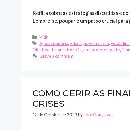
Reflita sobre as estratégias discutidas e c
Lembre-se, poupar é um passo crucial para g
Categories
Vida
Tags
Aposentadoria
,
EducaçãoFinanceira
,
Estabilid
ObjetivosFinanceiros
,
OrçamentoInteligente
,
Pla
Leave a comment
COMO GERIR AS FIN
CRISES
13 de October de 2023
by
Lara Gonçalves