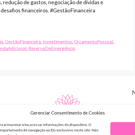
, redução de gastos, negociação de dívidas e
 desafios financeiros. #GestãoFinanceira
as
,
GestãoFinanceira
,
Investimentos
,
OrçamentoPessoal
,
ndaAdicional
,
ReservaDeEmergência
Gerenciar Consentimento de Cookies
ra armazenar e/ou acessar informações do dispositivo. O
mportamento de navegação ou IDs exclusivos neste site. Não