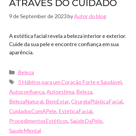
ATRAVÉS DO CUIDADO
9 de September de 2023
by
Autor do blog
A estética facial revela a beleza interior e exterior.
Cuide da sua pele e encontre confiança em sua
aparência.
Categories
Beleza
Tags
5 Hábitos para um Coração Forte e Saudável
,
Autoconfiança
,
Autoestima
,
Beleza
,
BelezaNatural
,
BemEstar
,
CirurgiaPlásticaFacial
,
CuidadosComAPele
,
EstéticaFacial
,
ProcedimentosEstéticos
,
SaúdeDaPele
,
SaudeMental