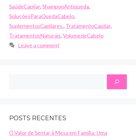
SaúdeCapilar
,
ShampooAntiqueda
,
SoluçõesParaQuedaCabelo
,
SuplementosCapilares.
,
TratamentoCapilar
,
TratamentosNaturais
,
VolumedeCabelo
Leave a comment
Search
POSTS RECENTES
O Valor de Sentar à Mesa em Família: Uma