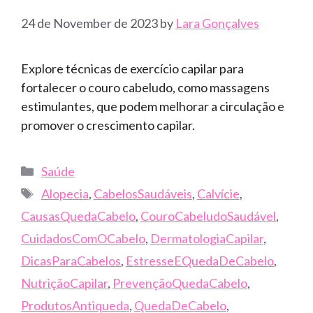
24 de November de 2023
by
Lara Gonçalves
Explore técnicas de exercício capilar para
fortalecer o couro cabeludo, como massagens
estimulantes, que podem melhorar a circulação e
promover o crescimento capilar.
Categories
Saúde
Tags
Alopecia
,
CabelosSaudáveis
,
Calvície
,
CausasQuedaCabelo
,
CouroCabeludoSaudável
,
CuidadosComOCabelo
,
DermatologiaCapilar
,
DicasParaCabelos
,
EstresseEQuedaDeCabelo
,
NutriçãoCapilar
,
PrevençãoQuedaCabelo
,
ProdutosAntiqueda
,
QuedaDeCabelo
,