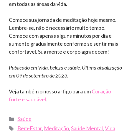
em todas as áreas da vida.
Comece sua jornada de meditação hoje mesmo.
Lembre-se, não é necessário muito tempo.
Comece com apenas alguns minutos por dia e
aumente gradualmente conforme se sentir mais
confortável. Sua mente e corpo agradecem!
Publicado em Vida, beleza e saúde. Última atualização
em 09 de setembro de 2023.
Veja também o nosso artigo para um
Coração
forte e saudável
.
Categories
Saúde
Tags
Bem-Estar
,
Meditação
,
Saúde Mental
,
Vida